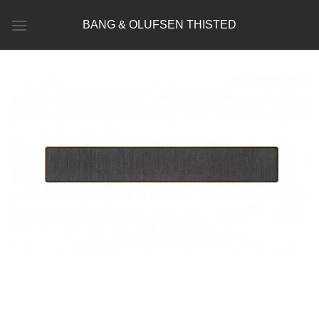
Fortsæt
BANG & OLUFSEN THISTED
til
indhold