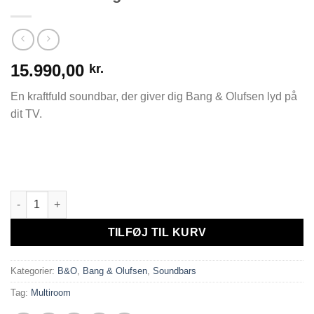
15.990,00
kr.
En kraftfuld soundbar, der giver dig Bang & Olufsen lyd på
dit TV.
Beosound Stage antal
TILFØJ TIL KURV
Kategorier:
B&O
,
Bang & Olufsen
,
Soundbars
Tag:
Multiroom