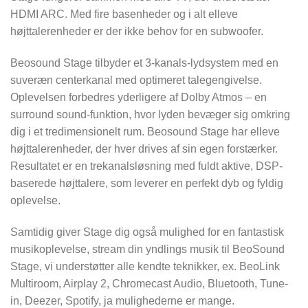
HDMI ARC. Med fire basenheder og i alt elleve
højttalerenheder er der ikke behov for en subwoofer.
Beosound Stage tilbyder et 3-kanals-lydsystem med en
suveræn centerkanal med optimeret talegengivelse.
Oplevelsen forbedres yderligere af Dolby Atmos – en
surround sound-funktion, hvor lyden bevæger sig omkring
dig i et tredimensionelt rum. Beosound Stage har elleve
højttalerenheder, der hver drives af sin egen forstærker.
Resultatet er en trekanalsløsning med fuldt aktive, DSP-
baserede højttalere, som leverer en perfekt dyb og fyldig
oplevelse.
Samtidig giver Stage dig også mulighed for en fantastisk
musikoplevelse, stream din yndlings musik til BeoSound
Stage, vi understøtter alle kendte teknikker, ex. BeoLink
Multiroom, Airplay 2, Chromecast Audio, Bluetooth, Tune-
in, Deezer, Spotify, ja mulighederne er mange.