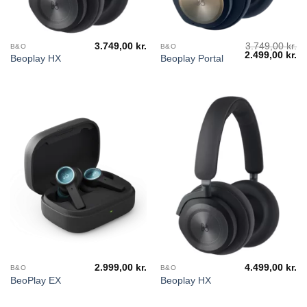
3.749,00
kr.
3.749,00
kr.
B&O
B&O
Den
2.499,00
kr.
D
Beoplay HX
Beoplay Portal
oprindelige
ak
pris
pr
var:
er
3.749,00 kr..
2.
2.999,00
kr.
4.499,00
kr.
B&O
B&O
BeoPlay EX
Beoplay HX