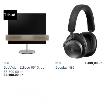
Tilbud!
7.499,00
kr.
B&O
B&O
BeoVision Eclipse 65″ 3. gen
Beoplay H95
83.500,00
kr.
Den
64.490,00
kr.
Den
oprindelige
aktuelle
pris
pris
var:
er:
83.500,00 kr..
64.490,00 kr..