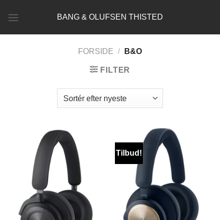
Fortsæt
BANG & OLUFSEN THISTED
til
indhold
FORSIDE
/
B&O
FILTER
Tilbud!