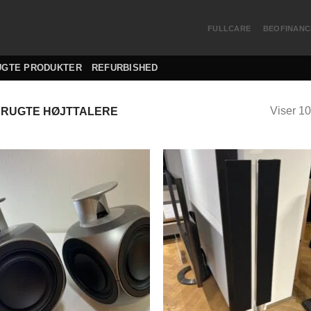
FULLCARE
BEOFINANC
UGTE PRODUKTER
REFURBISHED
Viser 10
RUGTE HØJTTALERE