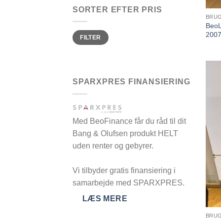
SORTER EFTER PRIS
BRUG
BeoL
Mindste
Højeste
200
FILTER
pris
pris
SPARXPRES FINANSIERING
Med BeoFinance får du råd til dit
Bang & Olufsen produkt HELT
uden renter og gebyrer.
Vi tilbyder gratis finansiering i
samarbejde med SPARXPRES.
LÆS MERE
BRUG