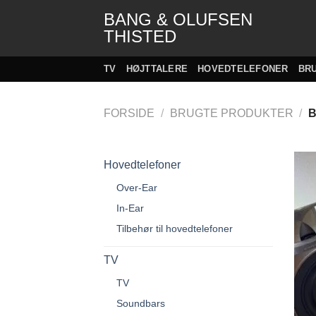
Fortsæt
BANG & OLUFSEN
til
THISTED
indhold
TV
HØJTTALERE
HOVEDTELEFONER
BR
FORSIDE
/
BRUGTE PRODUKTER
/
B
Hovedtelefoner
Over-Ear
In-Ear
Tilbehør til hovedtelefoner
TV
TV
Soundbars