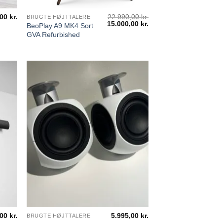
,00
kr.
22.990,00
kr.
BRUGTE HØJTTALERE
Den
15.000,00
kr.
Den
BeoPlay A9 MK4 Sort
oprindelige
aktuelle
GVA Refurbished
pris
pris
var:
er:
22.990,00 kr..
15.000,00 kr..
,00
kr.
5.995,00
kr.
BRUGTE HØJTTALERE