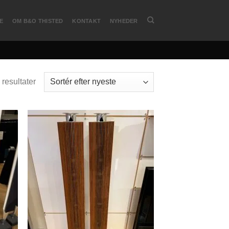
E
OM B&O THISTED
KONTAKT
NYHEDER
 resultater
Sorteret
efter
seneste