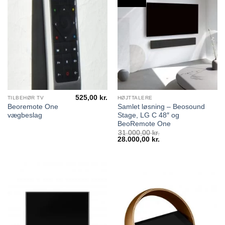
525,00
kr.
TILBEHØR TV
HØJTTALERE
Beoremote One
Samlet løsning – Beosound
vægbeslag
Stage, LG C 48″ og
BeoRemote One
31.000,00
kr.
Den
28.000,00
kr.
Den
oprindelige
aktuelle
pris
pris
var:
er:
31.000,00 kr..
28.000,00 kr..