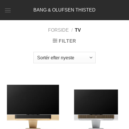
Fortsæt
BANG & OLUFSEN THISTED
til
indhold
FORSIDE
/
TV
FILTER