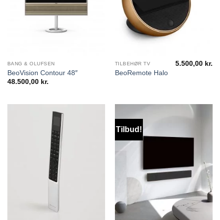
5.500,00
kr.
BANG & OLUFSEN
TILBEHØR TV
BeoVision Contour 48″
BeoRemote Halo
48.500,00
kr.
Tilbud!