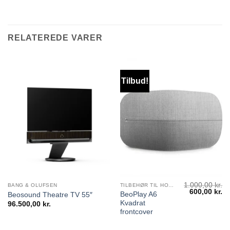
RELATEREDE VARER
Tilbud!
1.000,00
kr.
BANG & OLUFSEN
TILBEHØR TIL HOVEDTELEFONER
Den
D
600,00
kr.
BeoPlay A6
Beosound Theatre TV 55″
oprindelige
ak
Kvadrat
96.500,00
kr.
pris
pr
var:
er
frontcover
1.000,00 kr..
60