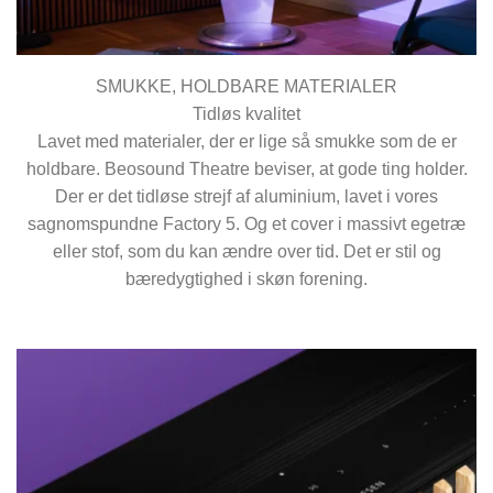
SMUKKE, HOLDBARE MATERIALER
Tidløs kvalitet
Lavet med materialer, der er lige så smukke som de er
holdbare. Beosound Theatre beviser, at gode ting holder.
Der er det tidløse strejf af aluminium, lavet i vores
sagnomspundne Factory 5. Og et cover i massivt egetræ
eller stof, som du kan ændre over tid. Det er stil og
bæredygtighed i skøn forening.