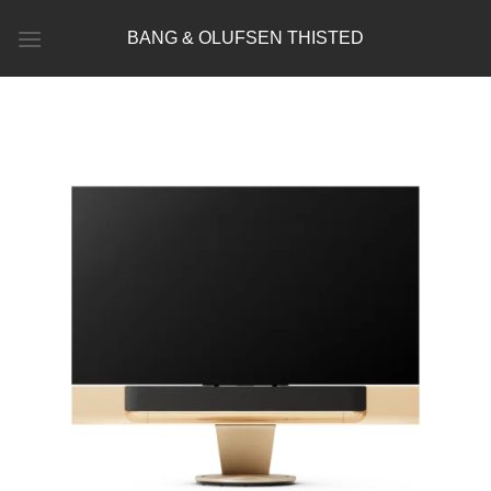
Fortsæt
BANG & OLUFSEN THISTED
til
indhold