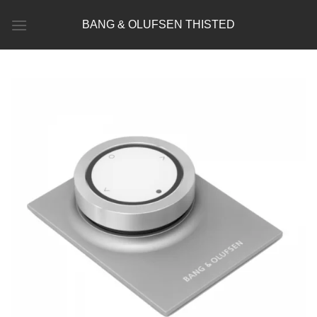
Fortsæt
BANG & OLUFSEN THISTED
til
indhold