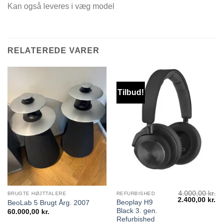
Kan også leveres i væg model
RELATEREDE VARER
Tilbud!
4.000,00
kr.
BRUGTE HØJTTALERE
REFURBISHED
Den
D
2.400,00
kr.
Beoplay H9
BeoLab 5 Brugt Årg. 2007
oprindelige
ak
Black 3. gen.
60.000,00
kr.
pris
pr
var:
er
Refurbished