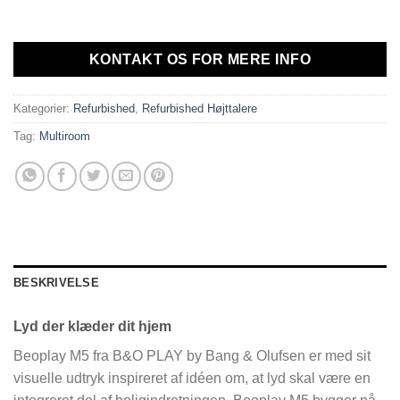
4.500,00 kr..
3.500,00 kr..
KONTAKT OS FOR MERE INFO
Kategorier:
Refurbished
,
Refurbished Højttalere
Tag:
Multiroom
BESKRIVELSE
Lyd der klæder dit hjem
Beoplay M5 fra B&O PLAY by Bang & Olufsen er med sit
visuelle udtryk inspireret af idéen om, at lyd skal være en