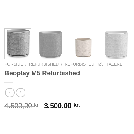
FORSIDE
/
REFURBISHED
/
REFURBISHED HØJTTALERE
Beoplay M5 Refurbished
Den
Den
4.500,00
3.500,00
kr.
kr.
oprindelige
aktuelle
pris
pris
var:
er: