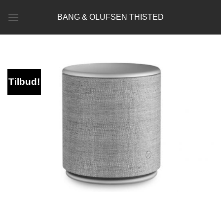
Fortsæt
BANG & OLUFSEN THISTED
til
indhold
Tilbud!