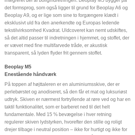
integreret del af boligindretningen. Beoplay M5 bygger på
det formsprog, som også ligger til grund for Beoplay A6 og
Beoplay A9, og er lige som sine to forgængere klædt i
eksklusivt uld fra den anerkendte og Europas ledende
tekstilvirksomhed Kvadrat. Uldcoveret kan nemt udskiftes,
så det altid passer til indretningen i hjemmet, og stoffet, der
er vævet med fine multifarvede tråde, er akustisk
transparent, så lyden flyder frit gennem stoffet.
Beoplay M5
Enestående håndværk
På toppen af højttaleren er en aluminiumsskive, der er
perlebørstet og anodiseret, så den får et mat og luksuriøst
udtryk. Skiven er nærmest fortryllende at røre ved og har en
taktil funktionalitet, som er barberet ned til det helt
fundamentale. Med 15 % bevægelse i hver retning
regulerer skiven lydstyrken, hvorefter den stille og roligt
drejer tilbage i neutral position – ikke for hurtigt og ikke for