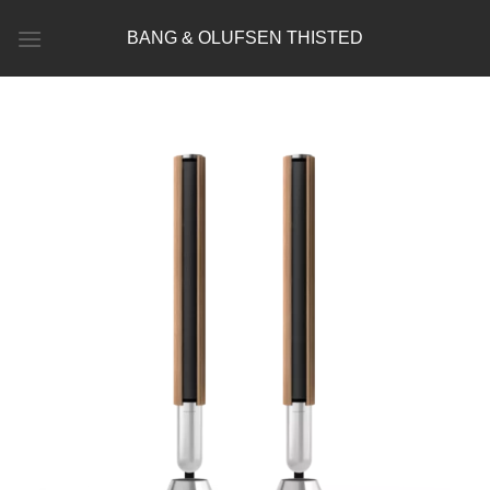
Fortsæt
BANG & OLUFSEN THISTED
til
indhold