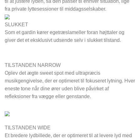
til at justere lyden, så den passer til enhver situation, lige
fra private lyttesessioner til middagsselskaber.
SLUKKET
Som et gardin kører egetræslameller foran højttaler og
giver det et eksklusivt udsende selv i slukket tilstand.
TILSTANDEN NARROW
Oplev det ægte sweet spot med ultrapræcis
musikgengivelse, der er optimeret til fokuseret lytning. Hver
eneste tone når dine ører uden blive påvirket af
refleksioner fra vægge eller genstande.
TILSTANDEN WIDE
Et bredere lydbillede, der er optimeret til at levere lyd med