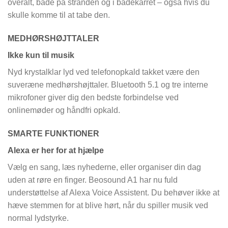
overalt, både på stranden og i badekarret – også hvis du
skulle komme til at tabe den.
MEDHØRSHØJTTALER
Ikke kun til musik
Nyd krystalklar lyd ved telefonopkald takket være den
suveræne medhørshøjttaler. Bluetooth 5.1 og tre interne
mikrofoner giver dig den bedste forbindelse ved
onlinemøder og håndfri opkald.
SMARTE FUNKTIONER
Alexa er her for at hjælpe
Vælg en sang, læs nyhederne, eller organiser din dag
uden at røre en finger. Beosound A1 har nu fuld
understøttelse af Alexa Voice Assistent. Du behøver ikke at
hæve stemmen for at blive hørt, når du spiller musik ved
normal lydstyrke.