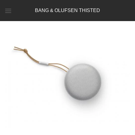
Fortsæt
BANG & OLUFSEN THISTED
til
indhold