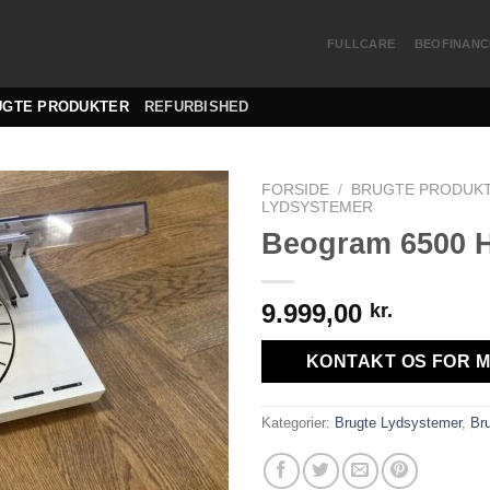
FULLCARE
BEOFINANC
UGTE PRODUKTER
REFURBISHED
FORSIDE
/
BRUGTE PRODUK
LYDSYSTEMER
Beogram 6500 
9.999,00
kr.
KONTAKT OS FOR M
Kategorier:
Brugte Lydsystemer
,
Bru