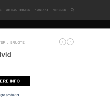
E
OM B&O THISTED
KONTAKT
NYHEDER
TER
/
BRUGTE
Hvid
ERE INFO
gte produkter