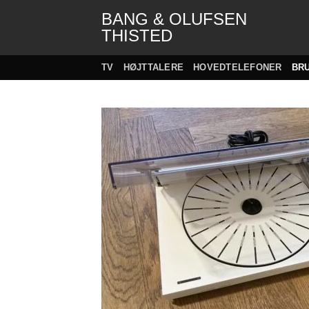
Fortsæt
BANG & OLUFSEN
til
THISTED
indhold
TV
HØJTTALERE
HOVEDTELEFONER
BR