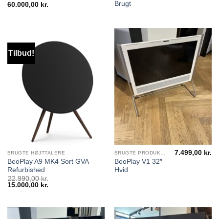
Brugt
60.000,00
kr.
Tilbud!
7.499,00
kr.
BRUGTE HØJTTALERE
BRUGTE PRODUKTER
BeoPlay A9 MK4 Sort GVA
BeoPlay V1 32″
Refurbished
Hvid
22.990,00
kr.
Den
15.000,00
kr.
Den
oprindelige
aktuelle
pris
pris
var:
er:
22.990,00 kr..
15.000,00 kr..