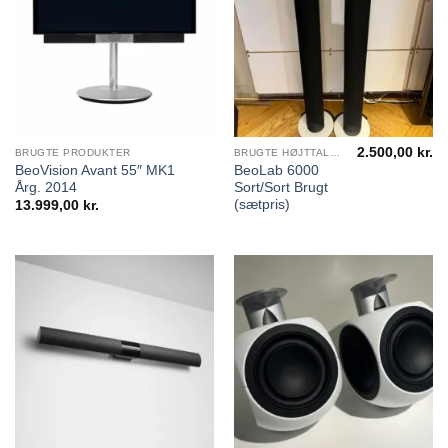
2.500,00
kr.
BRUGTE PRODUKTER
BRUGTE HØJTTALERE
BeoVision Avant 55″ MK1
BeoLab 6000
Årg. 2014
Sort/Sort Brugt
(sætpris)
13.999,00
kr.