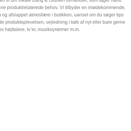
 til din lokale Bang & Olufsen forhandler, som tager hånd
ine produktrelaterede behov. Vi tilbyder en imødekommende,
og afslappet atmosfære i butikken, uanset om du søger tips
vide produktoplevelsen, vejledning i køb af nyt eller bare gerne
res højttalere, tv’er, musiksystemer m.m.